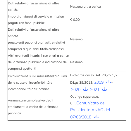
Dati relativi all’assunzione di altre
Nessuna altra carica
cariche
Importi di viaggi di servizio e missioni
€ 0,00
pagati con fondi pubblici
Dati relativi all’assunzione di altre
cariche,
Nessuno
presso enti pubblici o privati, e relativi
compensi a qualsiasi titolo corrisposti
Altri eventuali incarichi con oneri a carico
della finanza pubblica e indicazione dei
Nessuno
compensi spettanti
Dichiarazioni ex. Art. 20, co. 1, 2,
Dichiarazione sulla insussistenza di una
2019
delle cause di inconferibilità e
D.Lgs 39/2013:
–
incompatibilità dell’incarico
2020
2021
–
Obbligo soppresso.
Ammontare complessivo degli
Comunicato del
Cfr.
emolumenti a carico della finanza
Presidente ANAC del
pubblica
07/03/2018