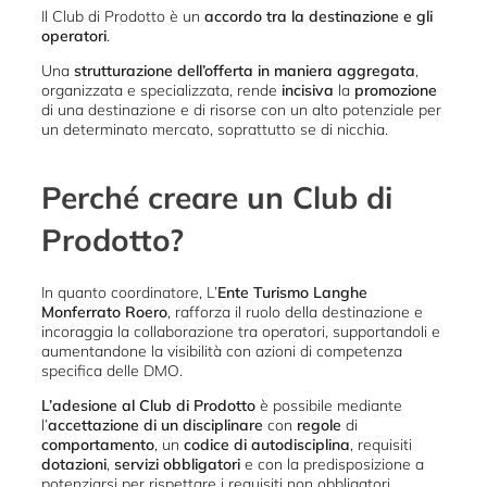
Il Club di Prodotto è un
accordo tra la destinazione e gli
operatori
.
Una
strutturazione dell’offerta in maniera aggregata
,
organizzata e specializzata, rende
incisiva
la
promozione
di una destinazione e di risorse con un alto potenziale per
un determinato mercato, soprattutto se di nicchia.
Perché creare un Club di
Prodotto?
In quanto coordinatore, L’
Ente Turismo Langhe
Monferrato Roero
, rafforza il ruolo della destinazione e
incoraggia la collaborazione tra operatori, supportandoli e
aumentandone la visibilità con azioni di competenza
specifica delle DMO.
L’adesione al Club di Prodotto
è possibile mediante
l’
accettazione di un disciplinare
con
regole
di
comportamento
, un
codice di autodisciplina
, requisiti
dotazioni
,
servizi obbligatori
e con la predisposizione a
potenziarsi per rispettare i requisiti non obbligatori.