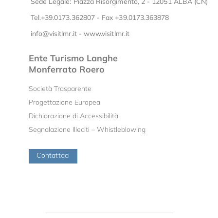
Sede Legale: Piazza Risorgimento, 2 - 12051 ALBA (CN)
Tel.+39.0173.362807 - Fax +39.0173.363878
info@visitlmr.it
-
www.visitlmr.it
Ente Turismo Langhe
Monferrato Roero
Società Trasparente
Progettazione Europea
Dichiarazione di Accessibilità
Segnalazione Illeciti – Whistleblowing
Contattaci