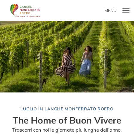
MENU
LUGLIO IN LANGHE MONFERRATO ROERO
The Home of Buon Vivere
Trascorri con noi le giornate più lunghe dell’anno.