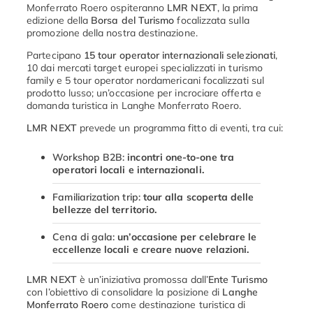
Monferrato Roero ospiteranno
LMR NEXT
, la prima
edizione della
Borsa del Turismo
focalizzata sulla
promozione della nostra destinazione.
Partecipano
15 tour operator internazionali selezionati
,
10 dai mercati target europei specializzati in turismo
family e 5 tour operator nordamericani focalizzati sul
prodotto lusso; un’occasione per incrociare offerta e
domanda turistica in Langhe Monferrato Roero.
LMR NEXT
prevede un programma fitto di eventi, tra cui:
Workshop B2B:
incontri one-to-one tra
operatori locali e internazionali.
Familiarization trip:
tour alla scoperta delle
bellezze del territorio.
Cena di gala:
un’occasione per celebrare le
eccellenze locali e creare nuove relazioni.
LMR NEXT
è un’iniziativa promossa dall’
Ente Turismo
con l’obiettivo di consolidare la posizione di
Langhe
Monferrato Roero
come destinazione turistica di