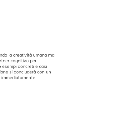
endo la creatività umana ma
tner cognitivo per
o esempi concreti e casi
sione si concluderà con un
ow immediatamente