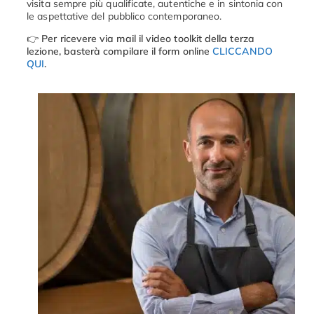
visita
sempre
più
qualificate,
autentiche
e
in
sintonia
con
le
aspettative
del
pubblico
contemporaneo.
👉
Per ricevere via mail il video toolkit della terza
lezione, basterà compilare il form online
CLICCANDO
QUI
.