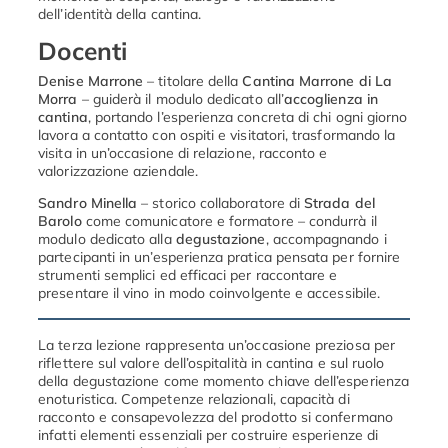
dell’identità
della
cantina.
Docenti
Denise
Marrone
–
titolare
della
Cantina
Marrone
di
La
Morra
–
guiderà
il
modulo
dedicato
all’
accoglienza
in
cantina
,
portando
l’esperienza
concreta
di
chi
ogni
giorno
lavora
a
contatto
con
ospiti
e
visitatori,
trasformando
la
visita
in
un’occasione
di
relazione,
racconto
e
valorizzazione
aziendale.
Sandro
Minella
–
storico
collaboratore
di
Strada
del
Barolo
come
comunicatore
e
formatore –
condurrà
il
modulo
dedicato
alla
degustazione
,
accompagnando
i
partecipanti
in
un’esperienza
pratica
pensata
per
fornire
strumenti
semplici
ed
efficaci
per
raccontare
e
presentare
il
vino
in
modo
coinvolgente
e
accessibile.
La
terza
lezione
rappresenta
un’occasione
preziosa
per
riflettere
sul
valore
dell’ospitalità
in
cantina
e
sul
ruolo
della
degustazione
come
momento
chiave
dell’esperienza
enoturistica.
Competenze
relazionali,
capacità
di
racconto
e
consapevolezza
del
prodotto
si
confermano
infatti
elementi
essenziali
per
costruire
esperienze
di