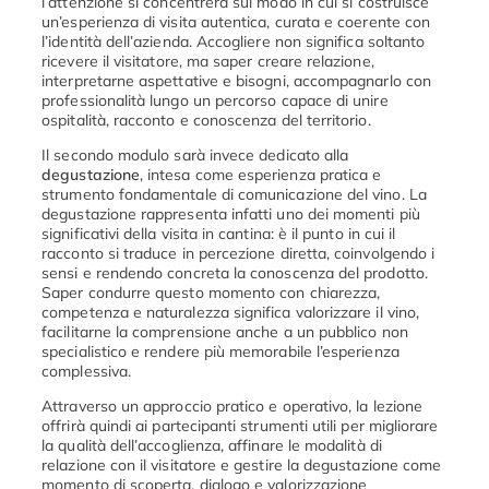
l’attenzione
si
concentrerà
sul
modo
in
cui
si
costruisce
un’esperienza
di
visita
autentica,
curata
e
coerente
con
l’identità
dell’azienda.
Accogliere
non
significa
soltanto
ricevere
il
visitatore,
ma
saper
creare
relazione,
interpretarne
aspettative
e
bisogni,
accompagnarlo
con
professionalità
lungo
un
percorso
capace
di
unire
ospitalità,
racconto
e
conoscenza
del
territorio.
Il
secondo
modulo
sarà
invece
dedicato
alla
degustazione
,
intesa
come
esperienza
pratica
e
strumento
fondamentale
di
comunicazione
del
vino.
La
degustazione
rappresenta
infatti
uno
dei
momenti
più
significativi
della
visita
in
cantina:
è
il
punto
in
cui
il
racconto
si
traduce
in
percezione
diretta,
coinvolgendo
i
sensi
e
rendendo
concreta
la
conoscenza
del
prodotto.
Saper
condurre
questo
momento
con
chiarezza,
competenza
e
naturalezza
significa
valorizzare
il
vino,
facilitarne
la
comprensione
anche
a
un
pubblico
non
specialistico
e
rendere
più
memorabile
l’esperienza
complessiva.
Attraverso
un
approccio
pratico
e
operativo,
la
lezione
offrirà
quindi
ai
partecipanti
strumenti
utili
per
migliorare
la
qualità
dell’accoglienza,
affinare
le
modalità
di
relazione
con
il
visitatore
e
gestire
la
degustazione
come
momento
di
scoperta,
dialogo
e
valorizzazione