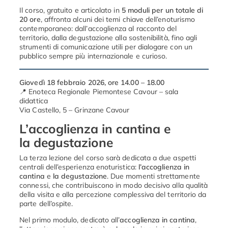
Il
corso,
gratuito
e
articolato
in
5
moduli
per
un
totale
di
20
ore
,
affronta
alcuni
dei
temi
chiave
dell’enoturismo
contemporaneo:
dall’accoglienza
al
racconto
del
territorio,
dalla
degustazione
alla
sostenibilità,
fino
agli
strumenti
di
comunicazione
utili
per
dialogare
con
un
pubblico
sempre
più
internazionale
e
curioso.
Giovedì 18 febbraio 2026, ore 14.00 – 18.00
📍
Enoteca
Regionale
Piemontese
Cavour –
sala
didattica
Via
Castello,
5 –
Grinzane
Cavour
L’accoglienza
in
cantina e
la
degustazione
La
terza
lezione
del
corso
sarà
dedicata
a
due
aspetti
centrali
dell’esperienza
enoturistica:
l’accoglienza
in
cantina
e
la
degustazione
.
Due
momenti
strettamente
connessi,
che
contribuiscono
in
modo
decisivo
alla
qualità
della
visita
e
alla
percezione
complessiva
del
territorio
da
parte
dell’ospite.
Nel
primo
modulo,
dedicato
all’
accoglienza
in
cantina
,