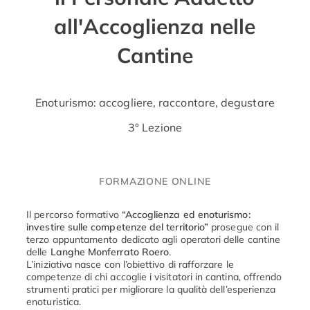
all'Accoglienza nelle
Cantine
Enoturismo: accogliere, raccontare, degustare
3° Lezione
FORMAZIONE ONLINE
Il
percorso
formativo
“
Accoglienza
ed
enoturismo:
investire
sulle
competenze
del
territorio”
prosegue
con
il
terzo
appuntamento
dedicato
agli
operatori
delle
cantine
delle
Langhe
Monferrato
Roero
.
L’iniziativa
nasce
con
l’obiettivo
di
rafforzare
le
competenze
di
chi
accoglie
i
visitatori
in
cantina,
offrendo
strumenti
pratici
per
migliorare
la
qualità
dell’esperienza
enoturistica.